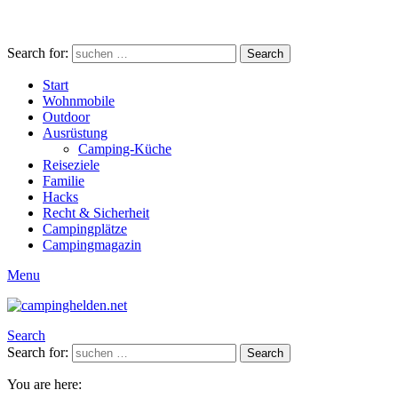
Search for:
Search
Start
Wohnmobile
Outdoor
Ausrüstung
Camping-Küche
Reiseziele
Familie
Hacks
Recht & Sicherheit
Campingplätze
Campingmagazin
Menu
Search
Search for:
Search
You are here: