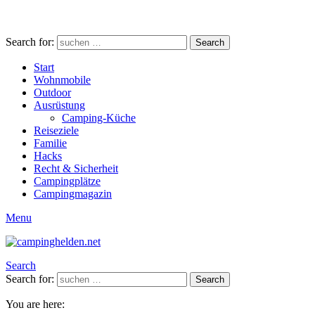
Search for:
Search
Start
Wohnmobile
Outdoor
Ausrüstung
Camping-Küche
Reiseziele
Familie
Hacks
Recht & Sicherheit
Campingplätze
Campingmagazin
Menu
Search
Search for:
Search
You are here: