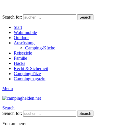
Search for:
Search
Start
Wohnmobile
Outdoor
Ausrüstung
Camping-Küche
Reiseziele
Familie
Hacks
Recht & Sicherheit
Campingplätze
Campingmagazin
Menu
Search
Search for:
Search
You are here: