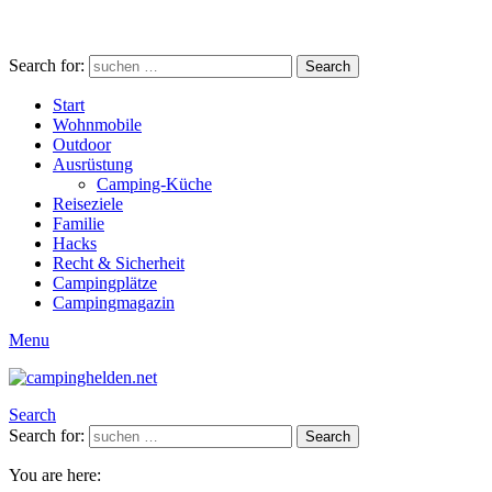
Search for:
Search
Start
Wohnmobile
Outdoor
Ausrüstung
Camping-Küche
Reiseziele
Familie
Hacks
Recht & Sicherheit
Campingplätze
Campingmagazin
Menu
Search
Search for:
Search
You are here: