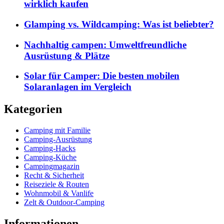
wirklich kaufen
Glamping vs. Wildcamping: Was ist beliebter?
Nachhaltig campen: Umweltfreundliche
Ausrüstung & Plätze
Solar für Camper: Die besten mobilen
Solaranlagen im Vergleich
Kategorien
Camping mit Familie
Camping-Ausrüstung
Camping-Hacks
Camping-Küche
Campingmagazin
Recht & Sicherheit
Reiseziele & Routen
Wohnmobil & Vanlife
Zelt & Outdoor-Camping
Informationen