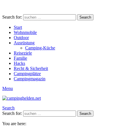
Search for:
Search
Start
Wohnmobile
Outdoor
Ausrüstung
Camping-Küche
Reiseziele
Familie
Hacks
Recht & Sicherheit
Campingplätze
Campingmagazin
Menu
Search
Search for:
Search
You are here: