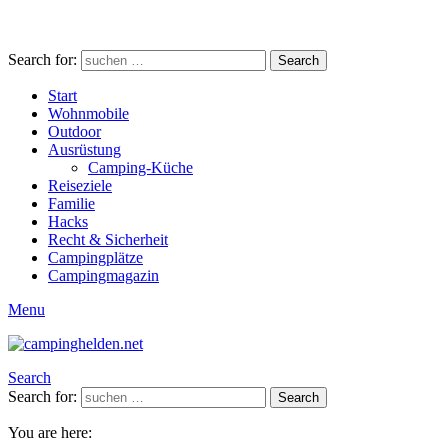
Search for:
Search
Start
Wohnmobile
Outdoor
Ausrüstung
Camping-Küche
Reiseziele
Familie
Hacks
Recht & Sicherheit
Campingplätze
Campingmagazin
Menu
Search
Search for:
Search
You are here: