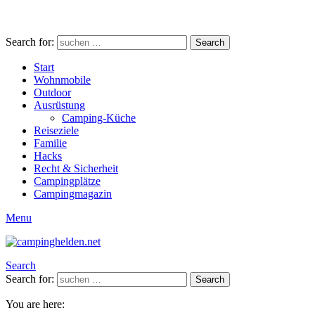
Search for:
Search
Start
Wohnmobile
Outdoor
Ausrüstung
Camping-Küche
Reiseziele
Familie
Hacks
Recht & Sicherheit
Campingplätze
Campingmagazin
Menu
Search
Search for:
Search
You are here: