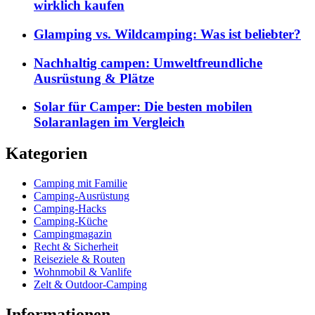
wirklich kaufen
Glamping vs. Wildcamping: Was ist beliebter?
Nachhaltig campen: Umweltfreundliche
Ausrüstung & Plätze
Solar für Camper: Die besten mobilen
Solaranlagen im Vergleich
Kategorien
Camping mit Familie
Camping-Ausrüstung
Camping-Hacks
Camping-Küche
Campingmagazin
Recht & Sicherheit
Reiseziele & Routen
Wohnmobil & Vanlife
Zelt & Outdoor-Camping
Informationen