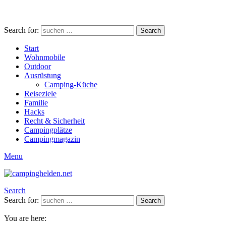
Search for:
Search
Start
Wohnmobile
Outdoor
Ausrüstung
Camping-Küche
Reiseziele
Familie
Hacks
Recht & Sicherheit
Campingplätze
Campingmagazin
Menu
Search
Search for:
Search
You are here: