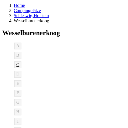
Home
Campingplätze
Schleswig-Holstein
Wesselburenerkoog
Wesselburenerkoog
A
B
C
D
E
F
G
H
I