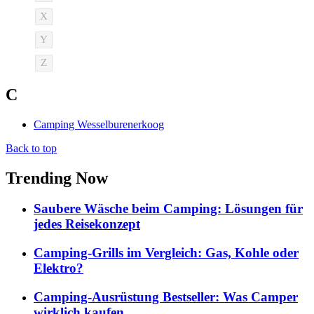
X
Y
Z
C
Camping Wesselburenerkoog
Back to top
Trending Now
Saubere Wäsche beim Camping: Lösungen für
jedes Reisekonzept
Camping-Grills im Vergleich: Gas, Kohle oder
Elektro?
Camping-Ausrüstung Bestseller: Was Camper
wirklich kaufen