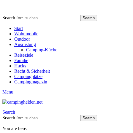
Search for:
Search
Start
Wohnmobile
Outdoor
Ausrüstung
Camping-Küche
Reiseziele
Familie
Hacks
Recht & Sicherheit
Campingplätze
Campingmagazin
Menu
Search
Search for:
Search
You are here: