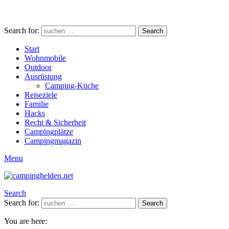
Search for:
Search
Start
Wohnmobile
Outdoor
Ausrüstung
Camping-Küche
Reiseziele
Familie
Hacks
Recht & Sicherheit
Campingplätze
Campingmagazin
Menu
Search
Search for:
Search
You are here: