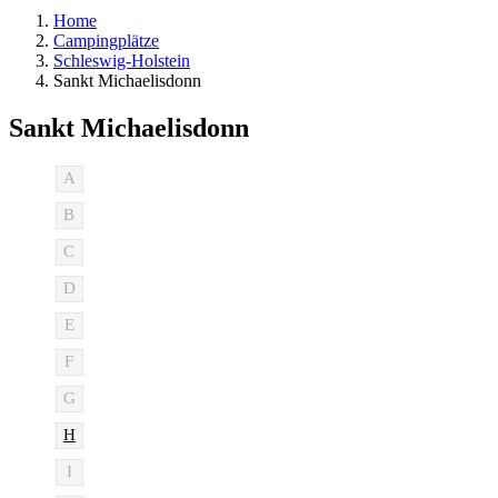
Home
Campingplätze
Schleswig-Holstein
Sankt Michaelisdonn
Sankt Michaelisdonn
A
B
C
D
E
F
G
H
I