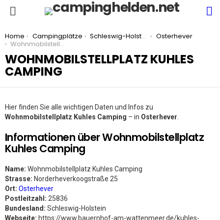
S
Menu
You are here:
Home
Campingplätze
Schleswig-Holstein
Osterhever
Wohnmobilstellplatz Kuhles Camping
WOHNMOBILSTELLPLATZ KUHLES
CAMPING
Hier finden Sie alle wichtigen Daten und Infos zu
Wohnmobilstellplatz Kuhles Camping
– in
Osterhever
.
Informationen über Wohnmobilstellplatz
Kuhles Camping
Name:
Wohnmobilstellplatz Kuhles Camping
Strasse:
Norderheverkoogstraße 25
Ort:
Osterhever
Postleitzahl:
25836
Bundesland:
Schleswig-Holstein
Webseite:
https://www.bauernhof-am-wattenmeer.de/kuhles-