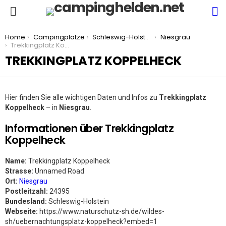
S
Menu
You are here:
Home
Campingplätze
Schleswig-Holstein
Niesgrau
Trekkingplatz Koppelheck
TREKKINGPLATZ KOPPELHECK
Hier finden Sie alle wichtigen Daten und Infos zu
Trekkingplatz
Koppelheck
– in
Niesgrau
.
Informationen über Trekkingplatz
Koppelheck
Name:
Trekkingplatz Koppelheck
Strasse:
Unnamed Road
Ort:
Niesgrau
Postleitzahl:
24395
Bundesland:
Schleswig-Holstein
Webseite:
https://www.naturschutz-sh.de/wildes-
sh/uebernachtungsplatz-koppelheck?embed=1