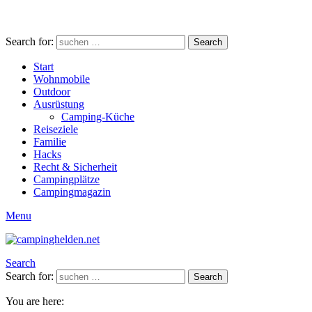
Search for:
Search
Start
Wohnmobile
Outdoor
Ausrüstung
Camping-Küche
Reiseziele
Familie
Hacks
Recht & Sicherheit
Campingplätze
Campingmagazin
Menu
Search
Search for:
Search
You are here: