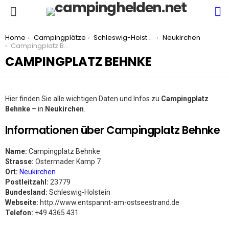
S
Menu
You are here:
Home
Campingplätze
Schleswig-Holstein
Neukirchen
Campingplatz Behnke
CAMPINGPLATZ BEHNKE
Hier finden Sie alle wichtigen Daten und Infos zu
Campingplatz
Behnke
– in
Neukirchen
.
Informationen über Campingplatz Behnke
Name:
Campingplatz Behnke
Strasse:
Ostermader Kamp 7
Ort:
Neukirchen
Postleitzahl:
23779
Bundesland:
Schleswig-Holstein
Webseite:
http://www.entspannt-am-ostseestrand.de
Telefon:
+49 4365 431