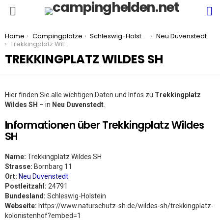
S
Menu
You are here:
Home
Campingplätze
Schleswig-Holstein
Neu Duvenstedt
Trekkingplatz Wildes SH
TREKKINGPLATZ WILDES SH
Hier finden Sie alle wichtigen Daten und Infos zu
Trekkingplatz
Wildes SH
– in
Neu Duvenstedt
.
Informationen über Trekkingplatz Wildes
SH
Name:
Trekkingplatz Wildes SH
Strasse:
Bornbarg 11
Ort:
Neu Duvenstedt
Postleitzahl:
24791
Bundesland:
Schleswig-Holstein
Webseite:
https://www.naturschutz-sh.de/wildes-sh/trekkingplatz-
kolonistenhof?embed=1