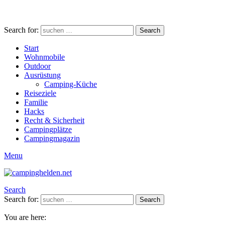
Search for:
Search
Start
Wohnmobile
Outdoor
Ausrüstung
Camping-Küche
Reiseziele
Familie
Hacks
Recht & Sicherheit
Campingplätze
Campingmagazin
Menu
Search
Search for:
Search
You are here: