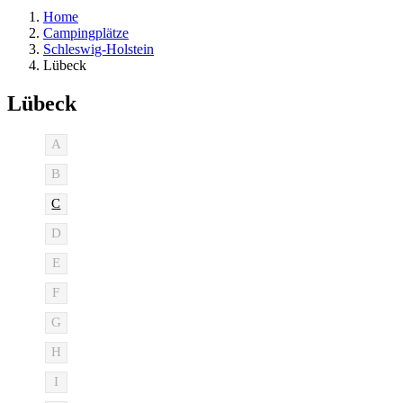
Home
Campingplätze
Schleswig-Holstein
Lübeck
Lübeck
A
B
C
D
E
F
G
H
I