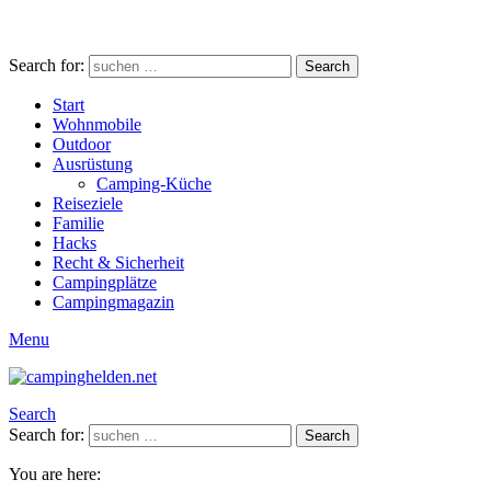
Search for:
Search
Start
Wohnmobile
Outdoor
Ausrüstung
Camping-Küche
Reiseziele
Familie
Hacks
Recht & Sicherheit
Campingplätze
Campingmagazin
Menu
Search
Search for:
Search
You are here: