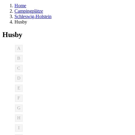
Home
Campingplätze
Schleswig-Holstein
Husby
Husby
A
B
C
D
E
F
G
H
I