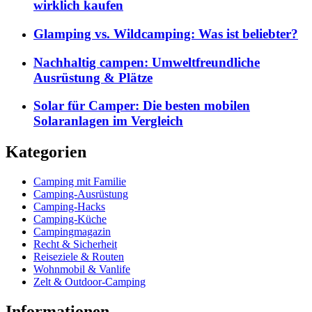
wirklich kaufen
Glamping vs. Wildcamping: Was ist beliebter?
Nachhaltig campen: Umweltfreundliche
Ausrüstung & Plätze
Solar für Camper: Die besten mobilen
Solaranlagen im Vergleich
Kategorien
Camping mit Familie
Camping-Ausrüstung
Camping-Hacks
Camping-Küche
Campingmagazin
Recht & Sicherheit
Reiseziele & Routen
Wohnmobil & Vanlife
Zelt & Outdoor-Camping
Informationen