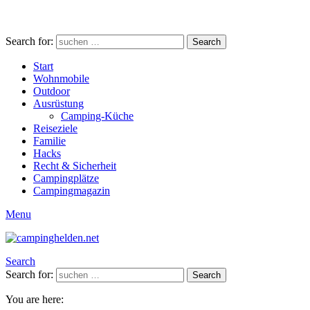
Search for:
Search
Start
Wohnmobile
Outdoor
Ausrüstung
Camping-Küche
Reiseziele
Familie
Hacks
Recht & Sicherheit
Campingplätze
Campingmagazin
Menu
Search
Search for:
Search
You are here: