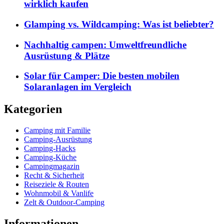
wirklich kaufen
Glamping vs. Wildcamping: Was ist beliebter?
Nachhaltig campen: Umweltfreundliche
Ausrüstung & Plätze
Solar für Camper: Die besten mobilen
Solaranlagen im Vergleich
Kategorien
Camping mit Familie
Camping-Ausrüstung
Camping-Hacks
Camping-Küche
Campingmagazin
Recht & Sicherheit
Reiseziele & Routen
Wohnmobil & Vanlife
Zelt & Outdoor-Camping
Informationen