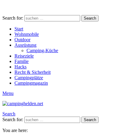
Search for:
Search
Start
Wohnmobile
Outdoor
Ausrüstung
Camping-Küche
Reiseziele
Familie
Hacks
Recht & Sicherheit
Campingplätze
Campingmagazin
Menu
Search
Search for:
Search
You are here: