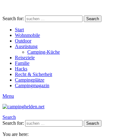
Search for:
Search
Start
Wohnmobile
Outdoor
Ausrüstung
Camping-Küche
Reiseziele
Familie
Hacks
Recht & Sicherheit
Campingplätze
Campingmagazin
Menu
Search
Search for:
Search
You are here: