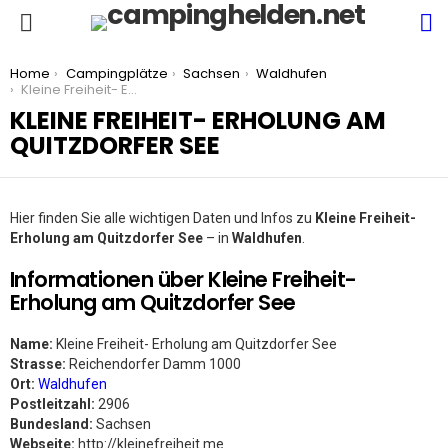
S
Menu
You are here:
Home
Campingplätze
Sachsen
Waldhufen
Kleine Freiheit- Erholung am Quitzdorfer See
KLEINE FREIHEIT- ERHOLUNG AM
QUITZDORFER SEE
Hier finden Sie alle wichtigen Daten und Infos zu
Kleine Freiheit-
Erholung am Quitzdorfer See
– in
Waldhufen
.
Informationen über Kleine Freiheit-
Erholung am Quitzdorfer See
Name:
Kleine Freiheit- Erholung am Quitzdorfer See
Strasse:
Reichendorfer Damm 1000
Ort:
Waldhufen
Postleitzahl:
2906
Bundesland:
Sachsen
Webseite:
http://kleinefreiheit.me