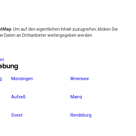
etMap
. Um auf den eigentlichen Inhalt zuzugreifen, klicken Sie
bei Daten an Drittanbieter weitergegeben werden.
ren
gebung
g
Monzingen
Illmensee
Aufseß
Mainz
Soest
Rendsburg