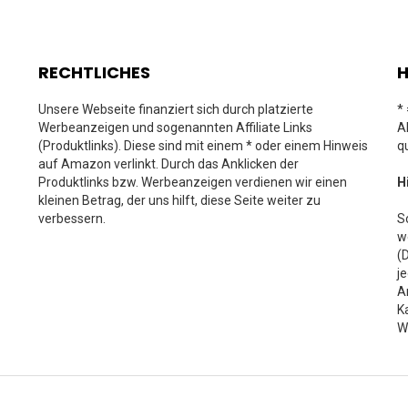
RECHTLICHES
H
Unsere Webseite finanziert sich durch platzierte
*
Werbeanzeigen und sogenannten Affiliate Links
A
(Produktlinks). Diese sind mit einem * oder einem Hinweis
q
auf Amazon verlinkt. Durch das Anklicken der
Produktlinks bzw. Werbeanzeigen verdienen wir einen
H
kleinen Betrag, der uns hilft, diese Seite weiter zu
verbessern.
S
w
(
j
A
K
W