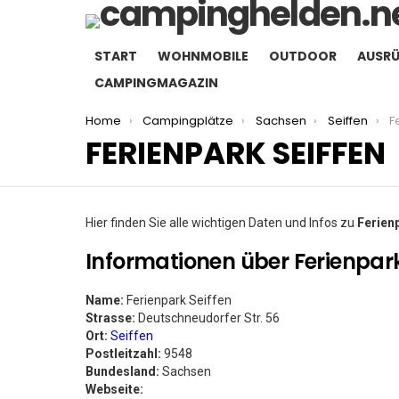
START
WOHNMOBILE
OUTDOOR
AUSR
CAMPINGMAGAZIN
You are here:
Home
Campingplätze
Sachsen
Seiffen
F
FERIENPARK SEIFFEN
Hier finden Sie alle wichtigen Daten und Infos zu
Ferien
Informationen über Ferienpark
Name:
Ferienpark Seiffen
Strasse:
Deutschneudorfer Str. 56
Ort:
Seiffen
Postleitzahl:
9548
Bundesland:
Sachsen
Webseite: