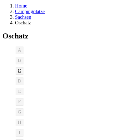
Home
Campingplätze
Sachsen
Oschatz
Oschatz
A
B
C
D
E
F
G
H
I