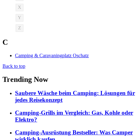
X
Y
Z
C
Camping & Caravaningplatz Oschatz
Back to top
Trending Now
Saubere Wäsche beim Camping: Lösungen für
jedes Reisekonzept
Camping-Grills im Vergleich: Gas, Kohle oder
Elektro?
Camping-Ausrüstung Bestseller: Was Camper
wirklich kaufen