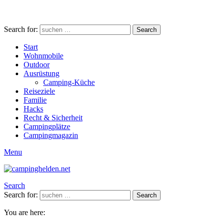
Search for:
Search
Start
Wohnmobile
Outdoor
Ausrüstung
Camping-Küche
Reiseziele
Familie
Hacks
Recht & Sicherheit
Campingplätze
Campingmagazin
Menu
Search
Search for:
Search
You are here: