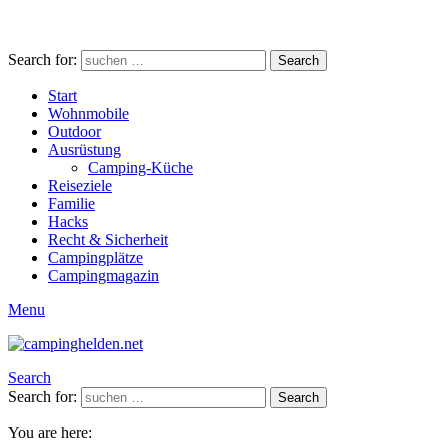
Search for:
Search
Start
Wohnmobile
Outdoor
Ausrüstung
Camping-Küche
Reiseziele
Familie
Hacks
Recht & Sicherheit
Campingplätze
Campingmagazin
Menu
Search
Search for:
Search
You are here: