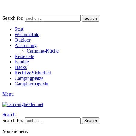
Search for:
Search
Start
Wohnmobile
Outdoor
Ausrüstung
Camping-Küche
Reiseziele
Familie
Hacks
Recht & Sicherheit
Campingplätze
Campingmagazin
Menu
Search
Search for:
Search
You are here: