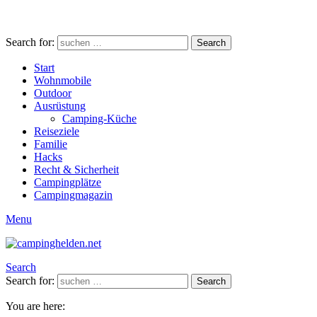
Search for:
Search
Start
Wohnmobile
Outdoor
Ausrüstung
Camping-Küche
Reiseziele
Familie
Hacks
Recht & Sicherheit
Campingplätze
Campingmagazin
Menu
Search
Search for:
Search
You are here: