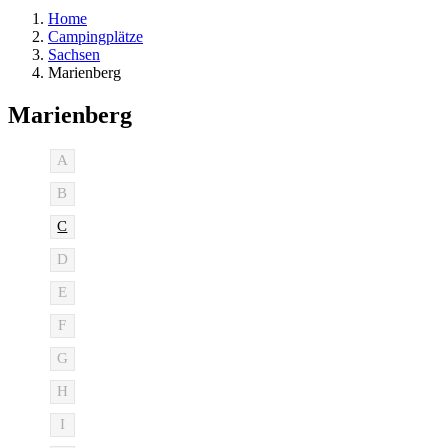
Home
Campingplätze
Sachsen
Marienberg
Marienberg
A
B
C
D
E
F
G
H
I