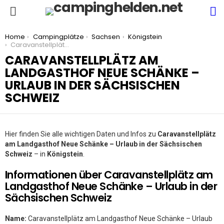
S
Menu
You are here:
Home
Campingplätze
Sachsen
Königstein
Caravanstellplätz am Landgasthof Neue Schänke – Urlaub in der Sächsischen Schweiz
CARAVANSTELLPLÄTZ AM
LANDGASTHOF NEUE SCHÄNKE –
URLAUB IN DER SÄCHSISCHEN
SCHWEIZ
Hier finden Sie alle wichtigen Daten und Infos zu
Caravanstellplätz
am Landgasthof Neue Schänke – Urlaub in der Sächsischen
Schweiz
– in
Königstein
.
Informationen über Caravanstellplätz am
Landgasthof Neue Schänke – Urlaub in der
Sächsischen Schweiz
Name:
Caravanstellplätz am Landgasthof Neue Schänke – Urlaub