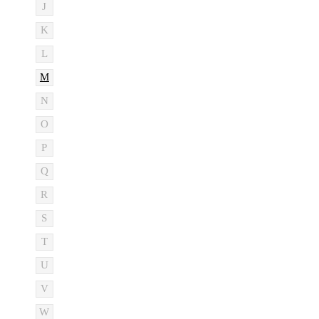
J
K
L
M
N
O
P
Q
R
S
T
U
V
W