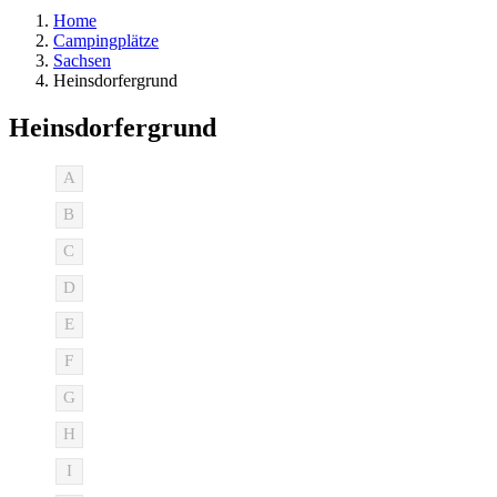
Home
Campingplätze
Sachsen
Heinsdorfergrund
Heinsdorfergrund
A
B
C
D
E
F
G
H
I