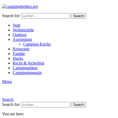
Search for:
Search
Start
Wohnmobile
Outdoor
Ausrüstung
Camping-Küche
Reiseziele
Familie
Hacks
Recht & Sicherheit
Campingplätze
Campingmagazin
Menu
Search
Search for:
Search
You are here: