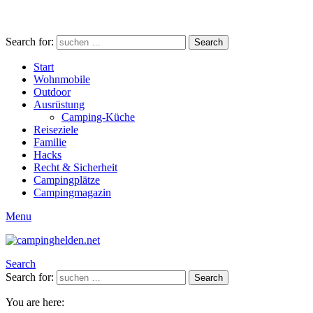
Search for:
Search
Start
Wohnmobile
Outdoor
Ausrüstung
Camping-Küche
Reiseziele
Familie
Hacks
Recht & Sicherheit
Campingplätze
Campingmagazin
Menu
Search
Search for:
Search
You are here: