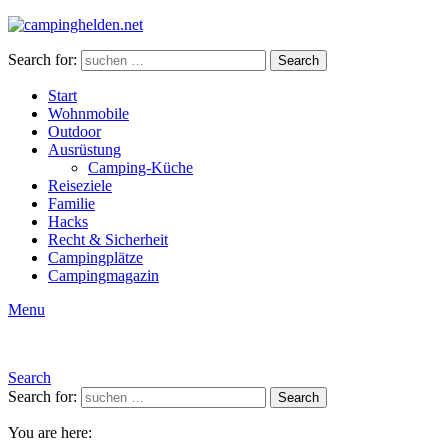
Search for:
Search
Start
Wohnmobile
Outdoor
Ausrüstung
Camping-Küche
Reiseziele
Familie
Hacks
Recht & Sicherheit
Campingplätze
Campingmagazin
Menu
Search
Search for:
Search
You are here: