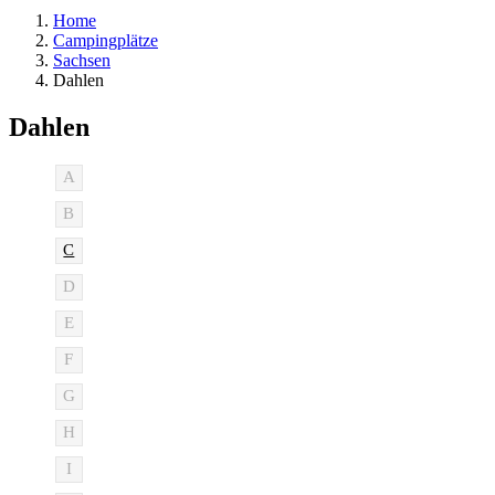
Home
Campingplätze
Sachsen
Dahlen
Dahlen
A
B
C
D
E
F
G
H
I