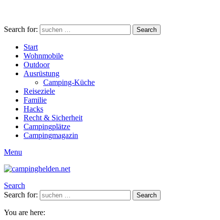
Search for:
Search
Start
Wohnmobile
Outdoor
Ausrüstung
Camping-Küche
Reiseziele
Familie
Hacks
Recht & Sicherheit
Campingplätze
Campingmagazin
Menu
Search
Search for:
Search
You are here: