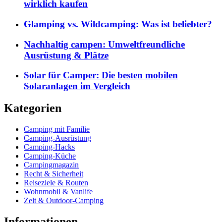
wirklich kaufen
Glamping vs. Wildcamping: Was ist beliebter?
Nachhaltig campen: Umweltfreundliche
Ausrüstung & Plätze
Solar für Camper: Die besten mobilen
Solaranlagen im Vergleich
Kategorien
Camping mit Familie
Camping-Ausrüstung
Camping-Hacks
Camping-Küche
Campingmagazin
Recht & Sicherheit
Reiseziele & Routen
Wohnmobil & Vanlife
Zelt & Outdoor-Camping
Informationen