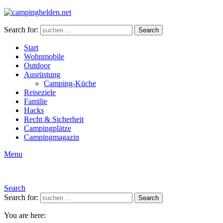
Search for:
Search
Start
Wohnmobile
Outdoor
Ausrüstung
Camping-Küche
Reiseziele
Familie
Hacks
Recht & Sicherheit
Campingplätze
Campingmagazin
Menu
Search
Search for:
Search
You are here: