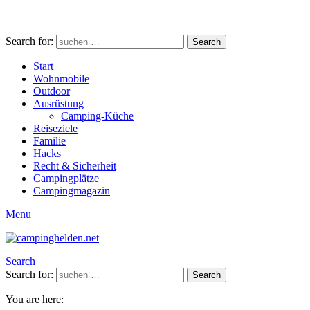
Search for:
Search
Start
Wohnmobile
Outdoor
Ausrüstung
Camping-Küche
Reiseziele
Familie
Hacks
Recht & Sicherheit
Campingplätze
Campingmagazin
Menu
Search
Search for:
Search
You are here: