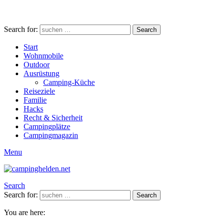
Search for:
Search
Start
Wohnmobile
Outdoor
Ausrüstung
Camping-Küche
Reiseziele
Familie
Hacks
Recht & Sicherheit
Campingplätze
Campingmagazin
Menu
Search
Search for:
Search
You are here: