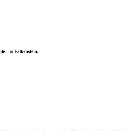
hle
– in
Falkenstein
.