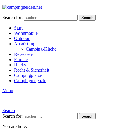
Search for:
Search
Start
Wohnmobile
Outdoor
Ausrüstung
Camping-Küche
Reiseziele
Familie
Hacks
Recht & Sicherheit
Campingplätze
Campingmagazin
Menu
Search
Search for:
Search
You are here: