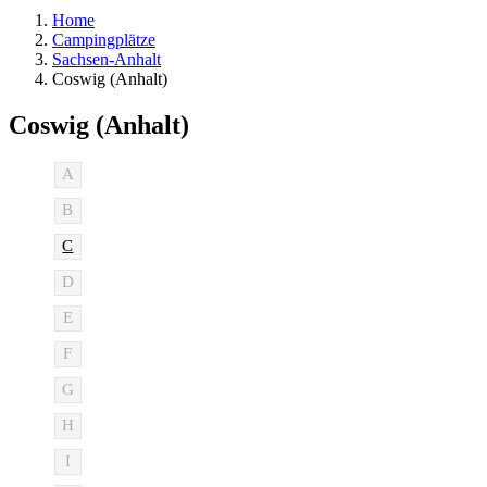
Home
Campingplätze
Sachsen-Anhalt
Coswig (Anhalt)
Coswig (Anhalt)
A
B
C
D
E
F
G
H
I