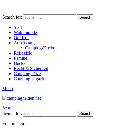
Search for:
Search
Start
Wohnmobile
Outdoor
Ausrüstung
Camping-Küche
Reiseziele
Familie
Hacks
Recht & Sicherheit
Campingplätze
Campingmagazin
Menu
Search
Search for:
Search
You are here: