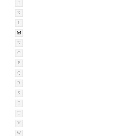
J
K
L
M
N
O
P
Q
R
S
T
U
V
W