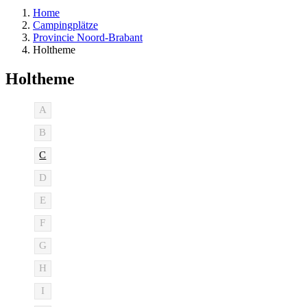
Home
Campingplätze
Provincie Noord-Brabant
Holtheme
Holtheme
A
B
C
D
E
F
G
H
I