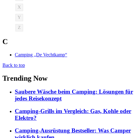
X
Y
Z
C
Camping „De Vechtkamp“
Back to top
Trending Now
Saubere Wäsche beim Camping: Lösungen für
jedes Reisekonzept
Camping-Grills im Vergleich: Gas, Kohle oder
Elektro?
Camping-Ausrüstung Bestseller: Was Camper
wirklich kaufen