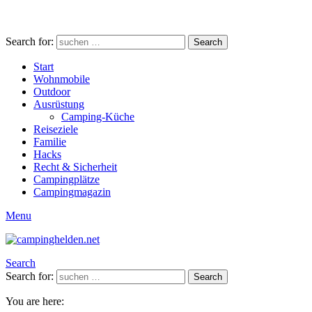
Search for:
Search
Start
Wohnmobile
Outdoor
Ausrüstung
Camping-Küche
Reiseziele
Familie
Hacks
Recht & Sicherheit
Campingplätze
Campingmagazin
Menu
Search
Search for:
Search
You are here: