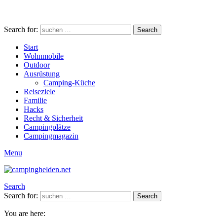
Search for:
Search
Start
Wohnmobile
Outdoor
Ausrüstung
Camping-Küche
Reiseziele
Familie
Hacks
Recht & Sicherheit
Campingplätze
Campingmagazin
Menu
Search
Search for:
Search
You are here: