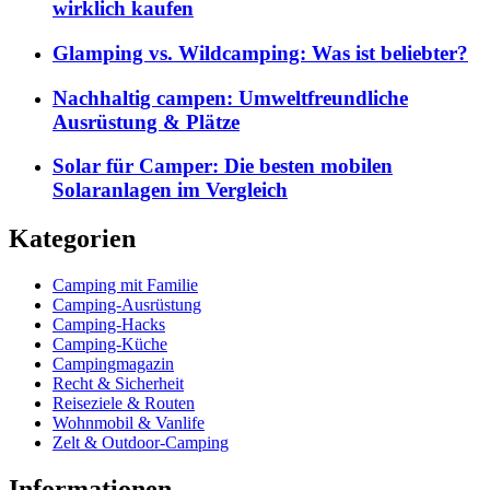
wirklich kaufen
Glamping vs. Wildcamping: Was ist beliebter?
Nachhaltig campen: Umweltfreundliche
Ausrüstung & Plätze
Solar für Camper: Die besten mobilen
Solaranlagen im Vergleich
Kategorien
Camping mit Familie
Camping-Ausrüstung
Camping-Hacks
Camping-Küche
Campingmagazin
Recht & Sicherheit
Reiseziele & Routen
Wohnmobil & Vanlife
Zelt & Outdoor-Camping
Informationen