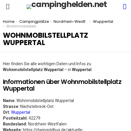
S
Menu
You are here:
Home
Campingplätze
Nordrhein-Westfalen
Wuppertal
Wohnmobilstellplatz Wuppertal
WOHNMOBILSTELLPLATZ
WUPPERTAL
Hier finden Sie alle wichtigen Daten und Infos zu
Wohnmobilstellplatz Wuppertal
– in
Wuppertal
.
Informationen über Wohnmobilstellplatz
Wuppertal
Name:
Wohnmobilstellplatz Wuppertal
Strasse:
Nächstebreck-Ost
Ort:
Wuppertal
Postleitzahl:
42279
Bundesland:
Nordrhein-Westfalen
Webseite:
https://rheingoldbus.de/aktuelle-