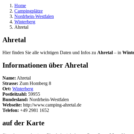
Home
Campingplätze
Nordrhein-Westfalen
Winterberg
Ahretal
Ahretal
Hier finden Sie alle wichtigen Daten und Infos zu
Ahretal
– in
Wint
Informationen über Ahretal
Name:
Ahretal
Strasse:
Zum Homberg 8
Ort:
Winterberg
Postleitzahl:
59955
Bundesland:
Nordrhein-Westfalen
Webseite:
http://www.camping-ahretal.de
Telefon:
+49 2981 1652
auf der Karte