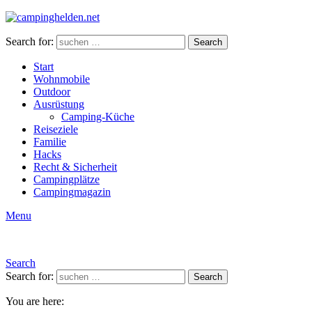
Search for:
Search
Start
Wohnmobile
Outdoor
Ausrüstung
Camping-Küche
Reiseziele
Familie
Hacks
Recht & Sicherheit
Campingplätze
Campingmagazin
Menu
Search
Search for:
Search
You are here: