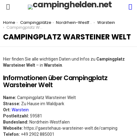
S
Menu
You are here:
Home
Campingplätze
Nordrhein-Westfalen
Warstein
Campingplatz Warsteiner Welt
CAMPINGPLATZ WARSTEINER WELT
Hier finden Sie alle wichtigen Daten und Infos zu
Campingplatz
Warsteiner Welt
– in
Warstein
.
Informationen über Campingplatz
Warsteiner Welt
Name:
Campingplatz Warsteiner Welt
Strasse:
Zu Hause im Waldpark
Ort:
Warstein
Postleitzahl:
59581
Bundesland:
Nordrhein-Westfalen
Webseite:
https://gaestehaus-warsteiner-welt.de/camping
Telefon:
+49 2902 885001