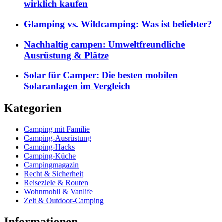
wirklich kaufen
Glamping vs. Wildcamping: Was ist beliebter?
Nachhaltig campen: Umweltfreundliche
Ausrüstung & Plätze
Solar für Camper: Die besten mobilen
Solaranlagen im Vergleich
Kategorien
Camping mit Familie
Camping-Ausrüstung
Camping-Hacks
Camping-Küche
Campingmagazin
Recht & Sicherheit
Reiseziele & Routen
Wohnmobil & Vanlife
Zelt & Outdoor-Camping
Informationen