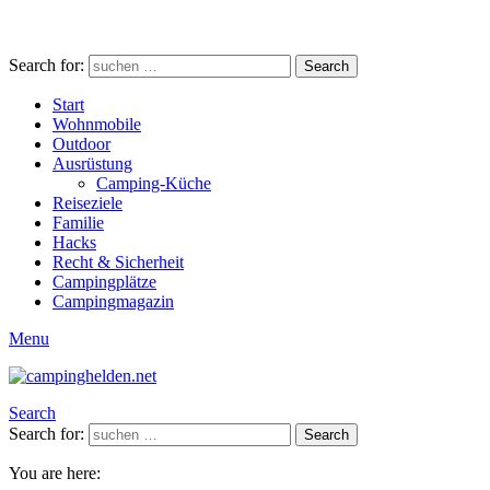
Search for:
Search
Start
Wohnmobile
Outdoor
Ausrüstung
Camping-Küche
Reiseziele
Familie
Hacks
Recht & Sicherheit
Campingplätze
Campingmagazin
Menu
Search
Search for:
Search
You are here: