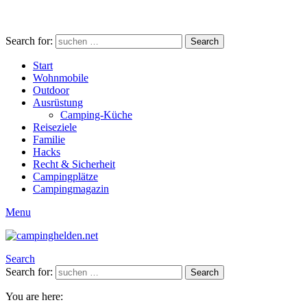
Search for:
Search
Start
Wohnmobile
Outdoor
Ausrüstung
Camping-Küche
Reiseziele
Familie
Hacks
Recht & Sicherheit
Campingplätze
Campingmagazin
Menu
Search
Search for:
Search
You are here: