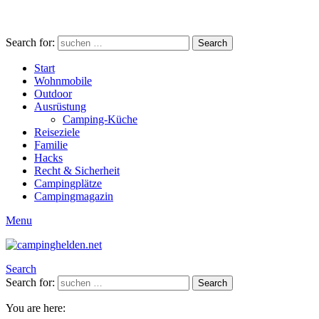
Search for:
Search
Start
Wohnmobile
Outdoor
Ausrüstung
Camping-Küche
Reiseziele
Familie
Hacks
Recht & Sicherheit
Campingplätze
Campingmagazin
Menu
Search
Search for:
Search
You are here: