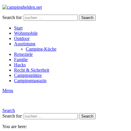
Search for:
Search
Start
Wohnmobile
Outdoor
Ausrüstung
Camping-Küche
Reiseziele
Familie
Hacks
Recht & Sicherheit
Campingplätze
Campingmagazin
Menu
Search
Search for:
Search
You are here: