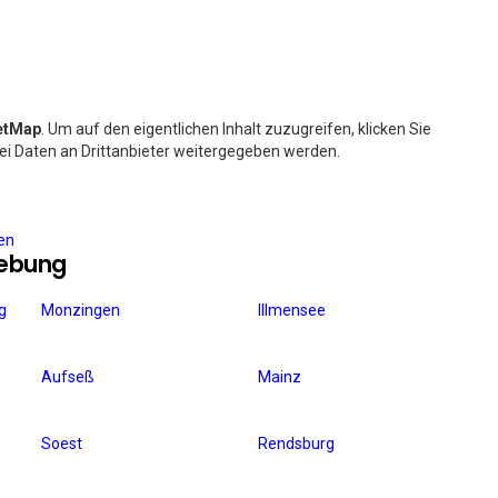
etMap
. Um auf den eigentlichen Inhalt zuzugreifen, klicken Sie
bei Daten an Drittanbieter weitergegeben werden.
ren
gebung
g
Monzingen
Illmensee
Aufseß
Mainz
Soest
Rendsburg