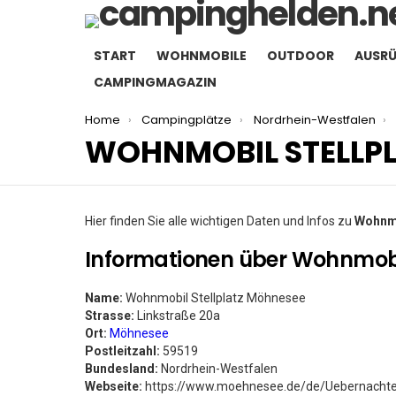
START
WOHNMOBILE
OUTDOOR
AUSR
CAMPINGMAGAZIN
You are here:
Home
Campingplätze
Nordrhein-Westfalen
WOHNMOBIL STELLP
Hier finden Sie alle wichtigen Daten und Infos zu
Wohnmo
Informationen über Wohnmobi
Name:
Wohnmobil Stellplatz Möhnesee
Strasse:
Linkstraße 20a
Ort:
Möhnesee
Postleitzahl:
59519
Bundesland:
Nordrhein-Westfalen
Webseite:
https://www.moehnesee.de/de/Uebernachten