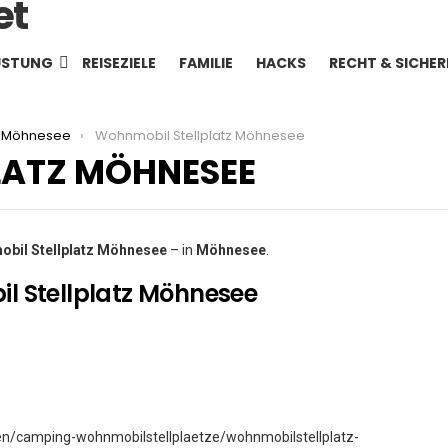
ÜSTUNG
REISEZIELE
FAMILIE
HACKS
RECHT & SICHER
Möhnesee
Wohnmobil Stellplatz Möhnesee
LATZ MÖHNESEE
bil Stellplatz Möhnesee
– in
Möhnesee
.
l Stellplatz Möhnesee
/camping-wohnmobilstellplaetze/wohnmobilstellplatz-