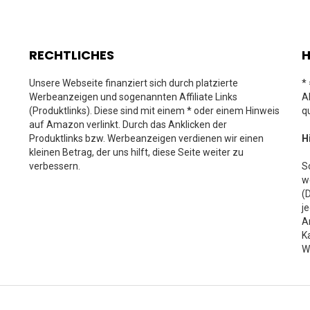
RECHTLICHES
H
Unsere Webseite finanziert sich durch platzierte
*
Werbeanzeigen und sogenannten Affiliate Links
A
(Produktlinks). Diese sind mit einem * oder einem Hinweis
q
auf Amazon verlinkt. Durch das Anklicken der
Produktlinks bzw. Werbeanzeigen verdienen wir einen
H
kleinen Betrag, der uns hilft, diese Seite weiter zu
verbessern.
S
w
(
j
A
K
W