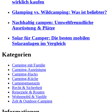
wirklich kaufen
Glamping vs. Wildcamping: Was ist beliebter?
Nachhaltig campen: Umweltfreundliche
Ausrüstung & Plätze
Solar für Camper: Die besten mobilen
Solaranlagen im Vergleich
Kategorien
Camping mit Familie
Camping-Ausrüstung
Camping-Hacks
Camping-Küche
Campingmagazin
Recht & Sicherheit
Reiseziele & Routen
Wohnmobil & Vanlife
Zelt & Outdoor-Camping
Informationen