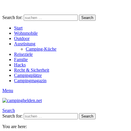
Search for:
Search
Start
Wohnmobile
Outdoor
Ausrüstung
Camping-Küche
Reiseziele
Familie
Hacks
Recht & Sicherheit
Campingplätze
Campingmagazin
Menu
Search
Search for:
Search
You are here: