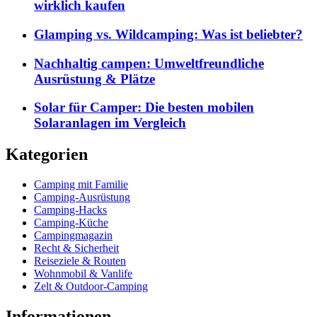
wirklich kaufen
Glamping vs. Wildcamping: Was ist beliebter?
Nachhaltig campen: Umweltfreundliche
Ausrüstung & Plätze
Solar für Camper: Die besten mobilen
Solaranlagen im Vergleich
Kategorien
Camping mit Familie
Camping-Ausrüstung
Camping-Hacks
Camping-Küche
Campingmagazin
Recht & Sicherheit
Reiseziele & Routen
Wohnmobil & Vanlife
Zelt & Outdoor-Camping
Informationen