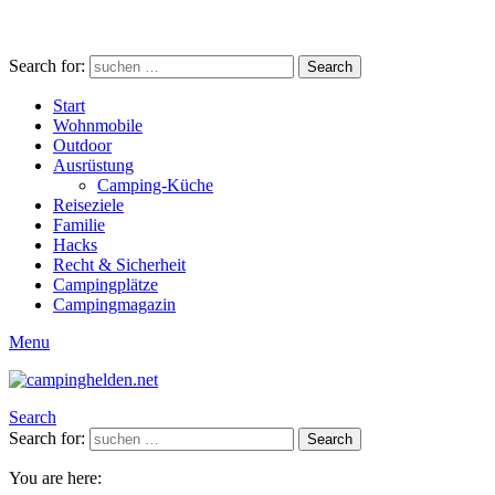
Search for:
Search
Start
Wohnmobile
Outdoor
Ausrüstung
Camping-Küche
Reiseziele
Familie
Hacks
Recht & Sicherheit
Campingplätze
Campingmagazin
Menu
Search
Search for:
Search
You are here: