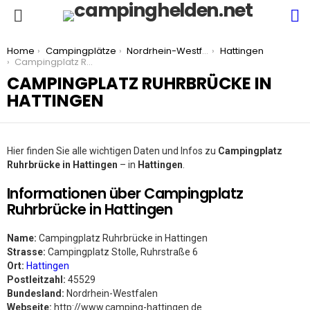
S
Menu
You are here:
Home
Campingplätze
Nordrhein-Westfalen
Hattingen
Campingplatz Ruhrbrücke in Hattingen
CAMPINGPLATZ RUHRBRÜCKE IN
HATTINGEN
Hier finden Sie alle wichtigen Daten und Infos zu
Campingplatz
Ruhrbrücke in Hattingen
– in
Hattingen
.
Informationen über Campingplatz
Ruhrbrücke in Hattingen
Name:
Campingplatz Ruhrbrücke in Hattingen
Strasse:
Campingplatz Stolle, Ruhrstraße 6
Ort:
Hattingen
Postleitzahl:
45529
Bundesland:
Nordrhein-Westfalen
Webseite:
http://www.camping-hattingen.de