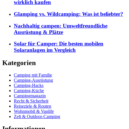
wirklich kaufen
Glamping vs. Wildcamping: Was ist beliebter?
Nachhaltig campen: Umweltfreundliche
Ausrüstung & Plätze
Solar für Camper: Die besten mobilen
Solaranlagen im Vergleich
Kategorien
Camping mit Familie
Camping-Ausrüstung
Camping-Hacks
Camping-Küche
Campingmagazin
Recht & Sicherheit
Reiseziele & Routen
Wohnmobil & Vanlife
Zelt & Outdoor-Camping
Informationen