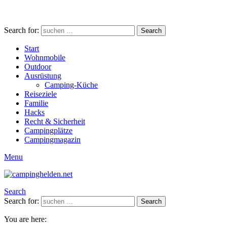
Search for:
Search
Start
Wohnmobile
Outdoor
Ausrüstung
Camping-Küche
Reiseziele
Familie
Hacks
Recht & Sicherheit
Campingplätze
Campingmagazin
Menu
Search
Search for:
Search
You are here: